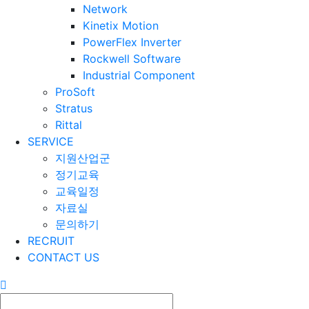
Network
Kinetix Motion
PowerFlex Inverter
Rockwell Software
Industrial Component
ProSoft
Stratus
Rittal
SERVICE
지원산업군
정기교육
교육일정
자료실
문의하기
RECRUIT
CONTACT US